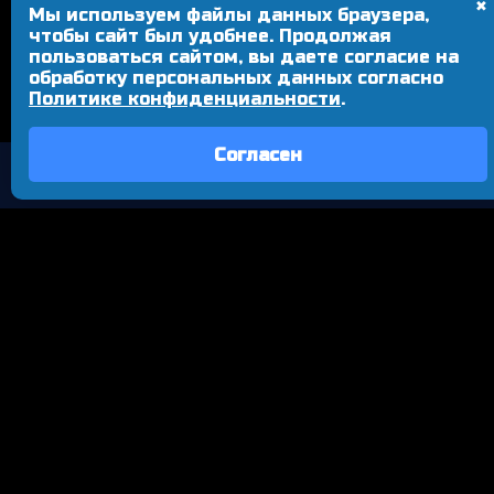
✖
Мы используем файлы данных браузера,
чтобы сайт был удобнее. Продолжая
пользоваться сайтом, вы даете согласие на
обработку персональных данных согласно
Политике конфиденциальности
.
Согласен
КОНТАКТЫ
+7 (8512) 669-584
vk.com/real_esports
t.me/real30_esports
www.twitch.tv/real30_esports
Продолжая использовать наш сайт, вы даете согласие
на обработку файлов cookies и других пользовательских
данных, в соответствии с
Политикой
конфиденциальности