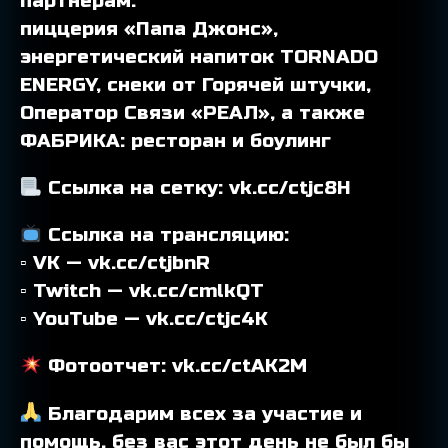
партнерам:
пиццерия «Папа Джонс»,
энергетический напиток TORNADO
ENERGY, снеки от Горячей штучки,
Оператор Связи «РЕАЛ», а также
ФАБРИКА: ресторан и боулинг
Ссылка на сетку: vk.cc/ctjc8H
Ссылка на трансляцию:
▫ VK — vk.cc/ctjbnR
▫ Twitch — vk.cc/cmlkQT
▫ YouTube — vk.cc/ctjc4K
Фотоотчет: vk.cc/ctAK2M
Благодарим всех за участие и
помощь, без вас этот день не был бы